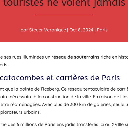
touristes ne voient jamais
par
Steyer Veronique
|
Oct 8, 2024
|
Paris
de ses rues illuminées un
réseau de souterrains
riche en hist
eds.
 catacombes et carrières de Paris
t que la pointe de l’iceberg. Ce réseau tentaculaire de carrièr
caire nécessaire à la construction de la ville. En raison de l’in
être réaménagées. Avec plus de 300 km de galeries, seule un
xplorateurs urbains.
e des 6 millions de Parisiens jadis transférés ici au XVIIIe 