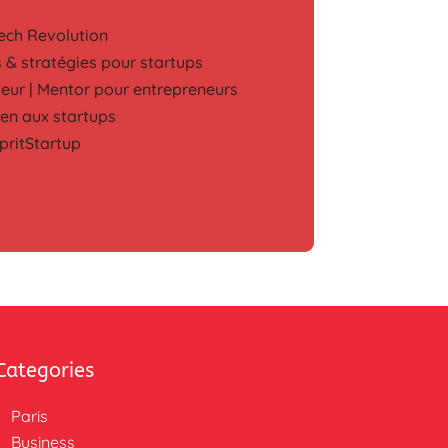
Tech Revolution
ds & stratégies pour startups
teur | Mentor pour entrepreneurs
ien aux startups
spritStartup
Categories
Paris
Business