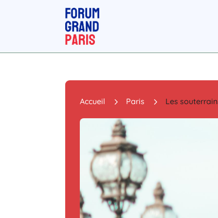
5
5
Accueil
Paris
Les souterrain