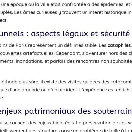
e époque où la ville était confrontée à des épidémies, et où
euplés. Les âmes curieuses y trouvent un intérêt historique i
ect.
unnels : aspects légaux et sécurité
ins de Paris représentent un défi irrésistible. Les
cataphiles
découvertes artefactuelles. Cependant, s’aventurer hors des 
lements, inondations, et parfois des rencontres non souhait
éthode plus sûre, il existe des visites guidées des catacombe
isque d’une amende ou d’un accident. L’expérience est enrich
e.
enjeux patrimoniaux des souterrain
nu se cachent des enjeux bien réels. La préservation de ces
s
vieillissement des structures pose un problème de taille à lon