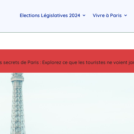
Elections Législatives 2024
Vivre à Paris
s secrets de Paris : Explorez ce que les touristes ne voient j