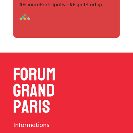
#FinanceParticipative #EspritStartup
Informations